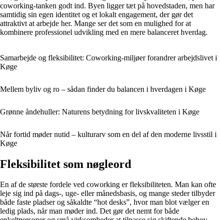
coworking-tanken godt ind. Byen ligger tæt på hovedstaden, men har
samtidig sin egen identitet og et lokalt engagement, der gør det
attraktivt at arbejde her. Mange ser det som en mulighed for at
kombinere professionel udvikling med en mere balanceret hverdag.
Samarbejde og fleksibilitet: Coworking-miljøer forandrer arbejdslivet i
Køge
Mellem byliv og ro – sådan finder du balancen i hverdagen i Køge
Grønne åndehuller: Naturens betydning for livskvaliteten i Køge
Når fortid møder nutid – kulturarv som en del af den moderne livsstil i
Køge
Fleksibilitet som nøgleord
En af de største fordele ved coworking er fleksibiliteten. Man kan ofte
leje sig ind på dags-, uge- eller månedsbasis, og mange steder tilbyder
både faste pladser og såkaldte “hot desks”, hvor man blot vælger en
ledig plads, når man møder ind. Det gør det nemt for både
enkeltpersoner og små virksomheder at tilpasse sig skiftende behov.