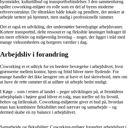
byområder, kulturtilbud og transportforbindelser. I den sammenhæng
spiller coworking-miljøer en rolle som en del af byens moderne
erhvervsstruktur. De tiltrækker både lokale og pendlere, der ønsker at
arbejde tættere på hjemmet, men stadig i professionelle rammer.
Det er også en udvikling, der understøtter bæredygtige arbejdsvaner.
Kortere transporttid, delte ressourcer og fleksible løsninger bidrager til
en mere effektiv og miljøvenlig hverdag – noget, der ligger i tråd med
mange virksomheders og borgeres værdier i dag.
Arbejdsliv i forandring
Coworking er et udtryk for en bredere bevægelse i arbejdslivet, hvor
grænserne mellem kontor, hjem og fritid bliver mere flydende. For
mange handler det ikke længere om at have et fast skrivebord, men om
at have de rette rammer til at udføre sit arbejde bedst muligt.
I Køge – som i resten af landet – peger udviklingen på, at fremtidens
arbejdsplads i højere grad bliver et valg, man træffer ud fra livsstil,
behov og fællesskab. Coworking-miljøerne giver et bud på, hvordan
man kan kombinere fleksibilitet med nærvær og samarbejde – og
dermed skabe en ny balance i arbejdslivet.
Samarbejde og fleksibilitet: Coworking-miljøer forandrer arbejdslivet i