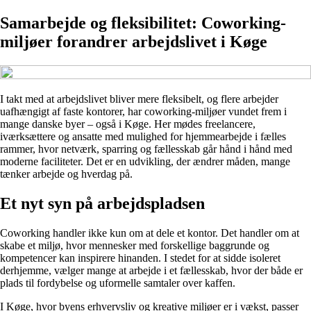
Samarbejde og fleksibilitet: Coworking-
miljøer forandrer arbejdslivet i Køge
I takt med at arbejdslivet bliver mere fleksibelt, og flere arbejder
uafhængigt af faste kontorer, har coworking-miljøer vundet frem i
mange danske byer – også i Køge. Her mødes freelancere,
iværksættere og ansatte med mulighed for hjemmearbejde i fælles
rammer, hvor netværk, sparring og fællesskab går hånd i hånd med
moderne faciliteter. Det er en udvikling, der ændrer måden, mange
tænker arbejde og hverdag på.
Et nyt syn på arbejdspladsen
Coworking handler ikke kun om at dele et kontor. Det handler om at
skabe et miljø, hvor mennesker med forskellige baggrunde og
kompetencer kan inspirere hinanden. I stedet for at sidde isoleret
derhjemme, vælger mange at arbejde i et fællesskab, hvor der både er
plads til fordybelse og uformelle samtaler over kaffen.
I Køge, hvor byens erhvervsliv og kreative miljøer er i vækst, passer