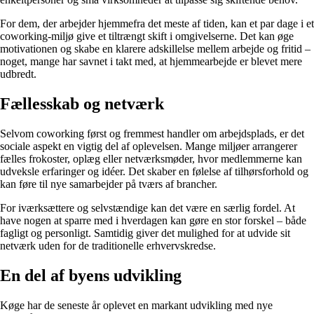
For dem, der arbejder hjemmefra det meste af tiden, kan et par dage i et
coworking-miljø give et tiltrængt skift i omgivelserne. Det kan øge
motivationen og skabe en klarere adskillelse mellem arbejde og fritid –
noget, mange har savnet i takt med, at hjemmearbejde er blevet mere
udbredt.
Fællesskab og netværk
Selvom coworking først og fremmest handler om arbejdsplads, er det
sociale aspekt en vigtig del af oplevelsen. Mange miljøer arrangerer
fælles frokoster, oplæg eller netværksmøder, hvor medlemmerne kan
udveksle erfaringer og idéer. Det skaber en følelse af tilhørsforhold og
kan føre til nye samarbejder på tværs af brancher.
For iværksættere og selvstændige kan det være en særlig fordel. At
have nogen at sparre med i hverdagen kan gøre en stor forskel – både
fagligt og personligt. Samtidig giver det mulighed for at udvide sit
netværk uden for de traditionelle erhvervskredse.
En del af byens udvikling
Køge har de seneste år oplevet en markant udvikling med nye