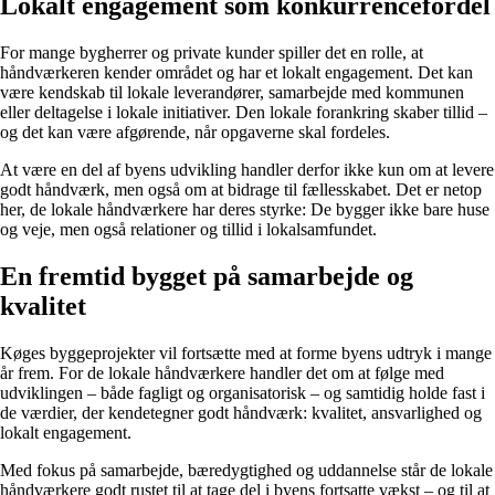
Lokalt engagement som konkurrencefordel
For mange bygherrer og private kunder spiller det en rolle, at
håndværkeren kender området og har et lokalt engagement. Det kan
være kendskab til lokale leverandører, samarbejde med kommunen
eller deltagelse i lokale initiativer. Den lokale forankring skaber tillid –
og det kan være afgørende, når opgaverne skal fordeles.
At være en del af byens udvikling handler derfor ikke kun om at levere
godt håndværk, men også om at bidrage til fællesskabet. Det er netop
her, de lokale håndværkere har deres styrke: De bygger ikke bare huse
og veje, men også relationer og tillid i lokalsamfundet.
En fremtid bygget på samarbejde og
kvalitet
Køges byggeprojekter vil fortsætte med at forme byens udtryk i mange
år frem. For de lokale håndværkere handler det om at følge med
udviklingen – både fagligt og organisatorisk – og samtidig holde fast i
de værdier, der kendetegner godt håndværk: kvalitet, ansvarlighed og
lokalt engagement.
Med fokus på samarbejde, bæredygtighed og uddannelse står de lokale
håndværkere godt rustet til at tage del i byens fortsatte vækst – og til at