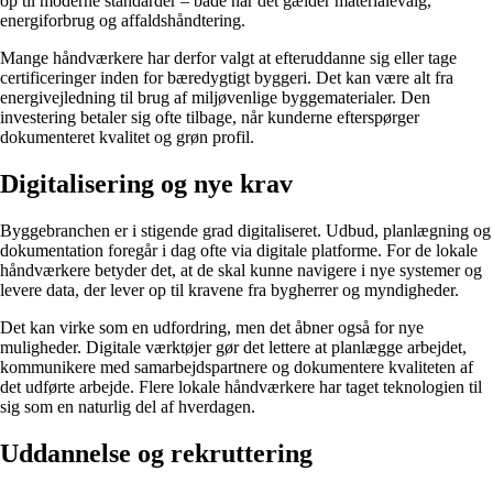
op til moderne standarder – både når det gælder materialevalg,
energiforbrug og affaldshåndtering.
Mange håndværkere har derfor valgt at efteruddanne sig eller tage
certificeringer inden for bæredygtigt byggeri. Det kan være alt fra
energivejledning til brug af miljøvenlige byggematerialer. Den
investering betaler sig ofte tilbage, når kunderne efterspørger
dokumenteret kvalitet og grøn profil.
Digitalisering og nye krav
Byggebranchen er i stigende grad digitaliseret. Udbud, planlægning og
dokumentation foregår i dag ofte via digitale platforme. For de lokale
håndværkere betyder det, at de skal kunne navigere i nye systemer og
levere data, der lever op til kravene fra bygherrer og myndigheder.
Det kan virke som en udfordring, men det åbner også for nye
muligheder. Digitale værktøjer gør det lettere at planlægge arbejdet,
kommunikere med samarbejdspartnere og dokumentere kvaliteten af
det udførte arbejde. Flere lokale håndværkere har taget teknologien til
sig som en naturlig del af hverdagen.
Uddannelse og rekruttering