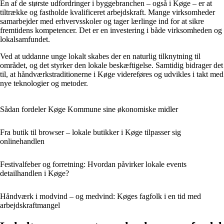
En af de største udfordringer i byggebranchen – også i Køge – er at
tiltrække og fastholde kvalificeret arbejdskraft. Mange virksomheder
samarbejder med erhvervsskoler og tager lærlinge ind for at sikre
fremtidens kompetencer. Det er en investering i både virksomheden og
lokalsamfundet.
Ved at uddanne unge lokalt skabes der en naturlig tilknytning til
området, og det styrker den lokale beskæftigelse. Samtidig bidrager det
til, at håndværkstraditionerne i Køge videreføres og udvikles i takt med
nye teknologier og metoder.
Sådan fordeler Køge Kommune sine økonomiske midler
Fra butik til browser – lokale butikker i Køge tilpasser sig
onlinehandlen
Festivalfeber og forretning: Hvordan påvirker lokale events
detailhandlen i Køge?
Håndværk i modvind – og medvind: Køges fagfolk i en tid med
arbejdskraftmangel