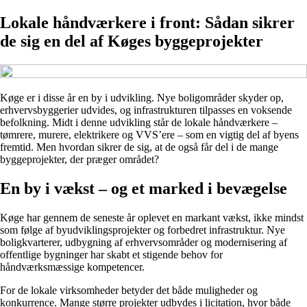
Lokale håndværkere i front: Sådan sikrer
de sig en del af Køges byggeprojekter
Køge er i disse år en by i udvikling. Nye boligområder skyder op,
erhvervsbyggerier udvides, og infrastrukturen tilpasses en voksende
befolkning. Midt i denne udvikling står de lokale håndværkere –
tømrere, murere, elektrikere og VVS’ere – som en vigtig del af byens
fremtid. Men hvordan sikrer de sig, at de også får del i de mange
byggeprojekter, der præger området?
En by i vækst – og et marked i bevægelse
Køge har gennem de seneste år oplevet en markant vækst, ikke mindst
som følge af byudviklingsprojekter og forbedret infrastruktur. Nye
boligkvarterer, udbygning af erhvervsområder og modernisering af
offentlige bygninger har skabt et stigende behov for
håndværksmæssige kompetencer.
For de lokale virksomheder betyder det både muligheder og
konkurrence. Mange større projekter udbydes i licitation, hvor både