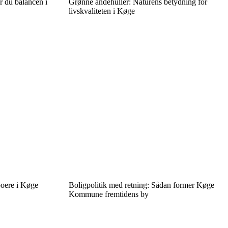
r du balancen i
Grønne åndehuller: Naturens betydning for
livskvaliteten i Køge
boere i Køge
Boligpolitik med retning: Sådan former Køge
Kommune fremtidens by