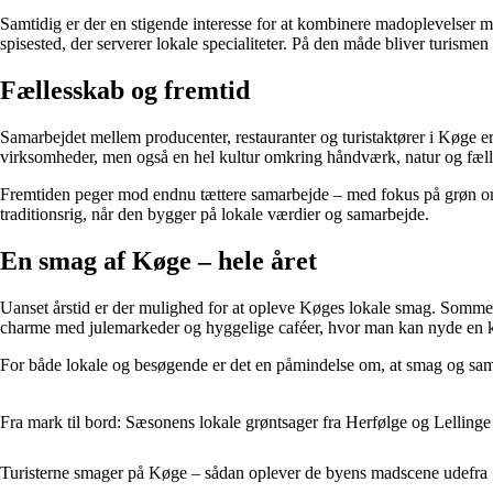
Samtidig er der en stigende interesse for at kombinere madoplevelser 
spisested, der serverer lokale specialiteter. På den måde bliver turismen
Fællesskab og fremtid
Samarbejdet mellem producenter, restauranter og turistaktører i Køge er
virksomheder, men også en hel kultur omkring håndværk, natur og fæll
Fremtiden peger mod endnu tættere samarbejde – med fokus på grøn omst
traditionsrig, når den bygger på lokale værdier og samarbejde.
En smag af Køge – hele året
Uanset årstid er der mulighed for at opleve Køges lokale smag. Sommere
charme med julemarkeder og hyggelige caféer, hvor man kan nyde en 
For både lokale og besøgende er det en påmindelse om, at smag og sa
Fra mark til bord: Sæsonens lokale grøntsager fra Herfølge og Lellinge
Turisterne smager på Køge – sådan oplever de byens madscene udefra