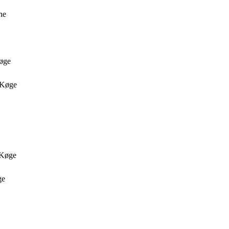
ne
Køge
i Køge
i Køge
ge