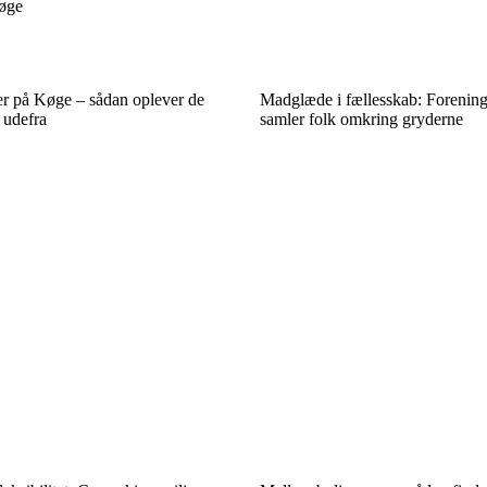
Køge
er på Køge – sådan oplever de
Madglæde i fællesskab: Forening
 udefra
samler folk omkring gryderne