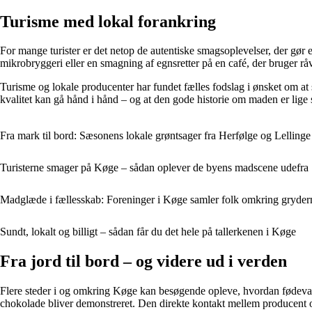
Turisme med lokal forankring
For mange turister er det netop de autentiske smagsoplevelser, der gø
mikrobryggeri eller en smagning af egnsretter på en café, der bruger rå
Turisme og lokale producenter har fundet fælles fodslag i ønsket om at 
kvalitet kan gå hånd i hånd – og at den gode historie om maden er lige
Fra mark til bord: Sæsonens lokale grøntsager fra Herfølge og Lellinge
Turisterne smager på Køge – sådan oplever de byens madscene udefra
Madglæde i fællesskab: Foreninger i Køge samler folk omkring gryder
Sundt, lokalt og billigt – sådan får du det hele på tallerkenen i Køge
Fra jord til bord – og videre ud i verden
Flere steder i og omkring Køge kan besøgende opleve, hvordan fødevarer
chokolade bliver demonstreret. Den direkte kontakt mellem producent og