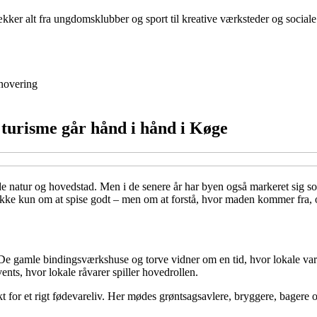
ker alt fra ungdomsklubber og sport til kreative værksteder og sociale
novering
turisme går hånd i hånd i Køge
åde natur og hovedstad. Men i de senere år har byen også markeret sig 
 ikke kun om at spise godt – men om at forstå, hvor maden kommer fra, o
e gamle bindingsværkshuse og torve vidner om en tid, hvor lokale varer 
nts, hvor lokale råvarer spiller hovedrollen.
 for et rigt fødevareliv. Her mødes grøntsagsavlere, bryggere, bagere og