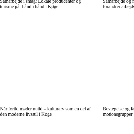
Samarbejde i smag: Lokale producenter og
Samarbejde og fl
turisme går hånd i hånd i Køge
forandrer arbejd
Når fortid møder nutid – kulturarv som en del af
Bevægelse og fæ
den moderne livsstil i Køge
motionsgrupper s