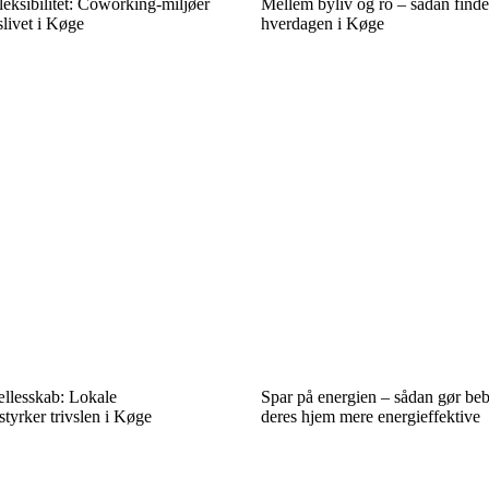
eksibilitet: Coworking-miljøer
Mellem byliv og ro – sådan finde
slivet i Køge
hverdagen i Køge
llesskab: Lokale
Spar på energien – sådan gør be
tyrker trivslen i Køge
deres hjem mere energieffektive