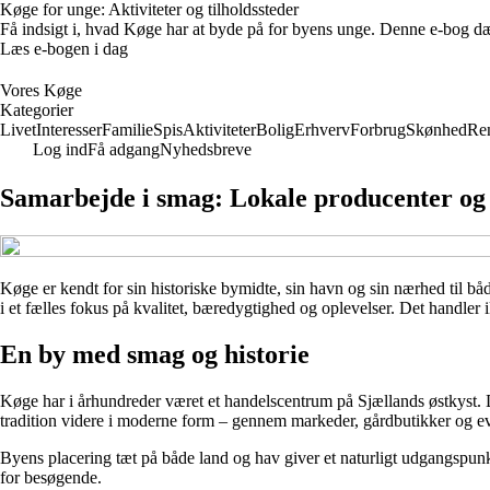
Køge for unge: Aktiviteter og tilholdssteder
Få indsigt i, hvad Køge har at byde på for byens unge. Denne e-bog dæk
Læs e-bogen i dag
Vores Køge
Kategorier
Livet
Interesser
Familie
Spis
Aktiviteter
Bolig
Erhverv
Forbrug
Skønhed
Re
Log ind
Få adgang
Nyhedsbreve
Samarbejde i smag: Lokale producenter og 
Køge er kendt for sin historiske bymidte, sin havn og sin nærhed til b
i et fælles fokus på kvalitet, bæredygtighed og oplevelser. Det handler
En by med smag og historie
Køge har i århundreder været et handelscentrum på Sjællands østkyst. D
tradition videre i moderne form – gennem markeder, gårdbutikker og eve
Byens placering tæt på både land og hav giver et naturligt udgangspunkt
for besøgende.