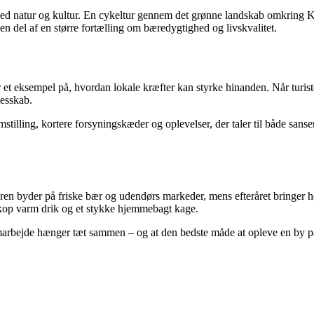
med natur og kultur. En cykeltur gennem det grønne landskab omkring Kø
 en del af en større fortælling om bæredygtighed og livskvalitet.
 et eksempel på, hvordan lokale kræfter kan styrke hinanden. Når turiste
esskab.
illing, kortere forsyningskæder og oplevelser, der taler til både sans
n byder på friske bær og udendørs markeder, mens efteråret bringer høs
kop varm drik og et stykke hjemmebagt kage.
marbejde hænger tæt sammen – og at den bedste måde at opleve en by p