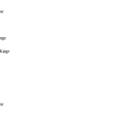
ne
Køge
i Køge
ne